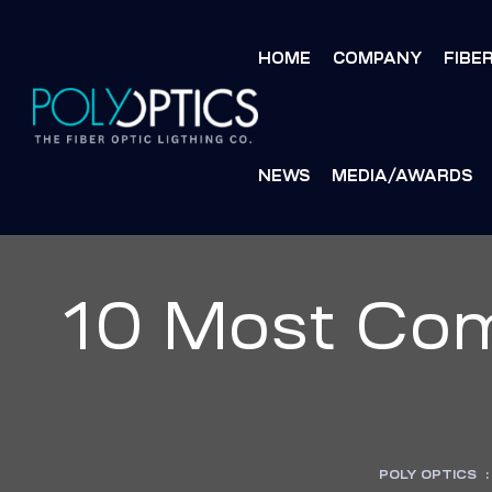
HOME
COMPANY
FIBE
NEWS
MEDIA/AWARDS
S
S
MENT
MENT
10 Most Com
POLY OPTICS
: